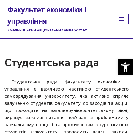
Факультет економіки і
Перейти
управління
до
вмісту
Хмельницький національний університет
Студентська рада
Відкр
Студентська рада факультету економіки і
управління є важливою частиною студентського
самоврядування університету, яка активно сприяє
залученню студентів факультету до заходів та акцій,
що проходять на загальноуніверситетському рівні,
вирішує важливі питання пов’язані з проблемами у
навчальному процесі та проживанням в гуртожитках
студентів факультету, проводить власні заходи,