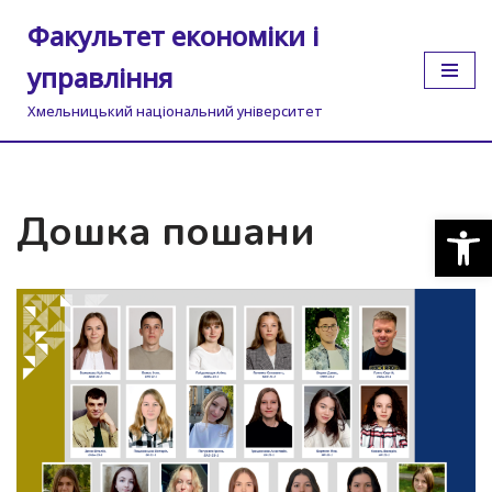
Факультет економіки і
Перейти
управління
до
вмісту
Хмельницький національний університет
Дошка пошани
Відкр