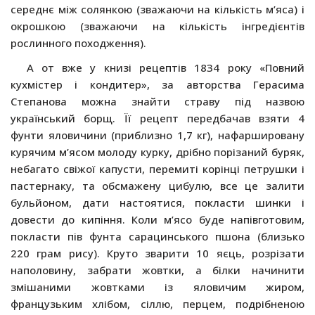
середнє між солянкою (зважаючи на кількість м’яса) і
окрошкою (зважаючи на кількість інгредієнтів
рослинного походження).
А от вже у книзі рецептів 1834 року «Повний
кухмістер і кондитер», за авторства Герасима
Степанова можна знайти страву під назвою
український борщ. Її рецепт передбачав взяти 4
фунти яловичини (приблизно 1,7 кг), нафаршировану
курячим м’ясом молоду курку, дрібно порізаний буряк,
небагато свіжої капусти, перемиті корінці петрушки і
пастернаку, та обсмажену цибулю, все це залити
бульйоном, дати настоятися, покласти шинки і
довести до кипіння. Коли м’ясо буде напівготовим,
покласти пів фунта сарацинського пшона (близько
220 грам рису). Круто зварити 10 яєць, розрізати
наполовину, забрати жовтки, а білки начинити
змішаними жовтками із яловичим жиром,
французьким хлібом, сіллю, перцем, подрібненою