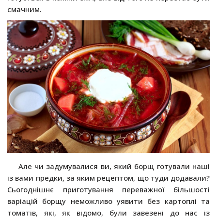
смачним.
Але чи задумувалися ви, який борщ готували наші
із вами предки, за яким рецептом, що туди додавали?
Сьогоднішнє приготування переважної більшості
варіацій борщу неможливо уявити без картоплі та
томатів, які, як відомо, були завезені до нас із