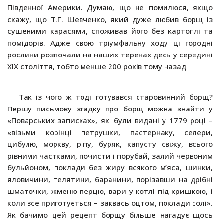
Південної Америки. Думаю, що не помилюся, якщо
скажу, що Т.Г. Шевченко, який дуже любив борщ із
сушеними карасями, споживав його без картоплі та
помідорів. Адже свою тріумфальну ходу ці городні
рослини розпочали на наших теренах десь у середині
ХІХ століття, тобто менше 200 років тому назад
Так із чого ж тоді готувався старовинний борщ?
Першу письмову згадку про борщ можна знайти у
«Поварських записках», які були видані у 1779 році –
«візьми корінці петрушки, пастернаку, селери,
цибулю, моркву, ріпу, буряк, капусту свіжу, всього
рівними частками, почисти і порубай, залий червоним
бульйоном, поклади без жиру всякого м’яса, шинки,
яловичини, телятини, баранини, порізавши на дрібні
шматочки, жменю перцю, вари у котлі під кришкою, і
коли все приготується – заквась оцтом, поклади солі».
Як бачимо цей рецепт борщу більше нагадує щось