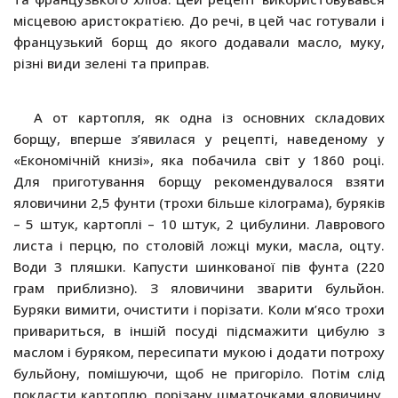
місцевою аристократією. До речі, в цей час готували і
французький борщ до якого додавали масло, муку,
різні види зелені та приправ.
А от картопля, як одна із основних складових
борщу, вперше з’явилася у рецепті, наведеному у
«Економічній книзі», яка побачила світ у 1860 році.
Для приготування борщу рекомендувалося взяти
яловичини 2,5 фунти (трохи більше кілограма), буряків
– 5 штук, картоплі – 10 штук, 2 цибулини. Лаврового
листа і перцю, по столовій ложці муки, масла, оцту.
Води 3 пляшки. Капусти шинкованої пів фунта (220
грам приблизно). З яловичини зварити бульйон.
Буряки вимити, очистити і порізати. Коли м’ясо трохи
привариться, в іншій посуді підсмажити цибулю з
маслом і буряком, пересипати мукою і додати потроху
бульйону, помішуючи, щоб не пригоріло. Потім слід
покласти картоплю, порізану шматочками яловичину,