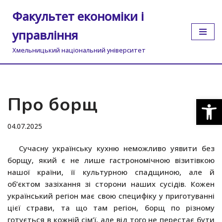
Факультет економіки і
Перейти
управління
до
вмісту
Хмельницький національний університет
Про борщ
Відкр
04.07.2025
Сучасну українську кухню неможливо уявити без
борщу, який є не лише гастрономічною візитівкою
нашої країни, її культурною спадщиною, але й
об’єктом зазіхання зі сторони наших сусідів. Кожен
український регіон має свою специфіку у приготуванні
цієї страви, та що там регіон, борщ по різному
готується в кожній сім’ї, але від того не перестає бути