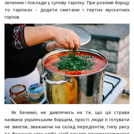
зеленню і поклади у супову тарілку. При розливі борщу
то тарілках – додати сметани і тертих мускатних
горіхів.
Як бачимо, не дивлячись на те, що ця страва
названа українським борщем, прості люди її готувати
не змогли, зважаючи на склад інгредієнтів, типу рису
та французького хліба. Цей рецепт використовувався